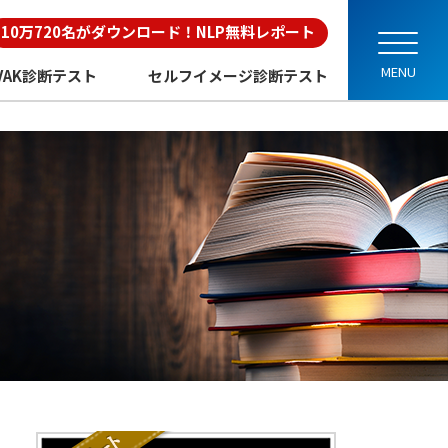
10万720名がダウンロード！NLP無料レポート
VAK診断テスト
セルフイメージ診断テスト