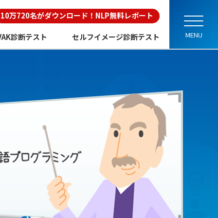
10万720名がダウンロード！NLP無料レポート
VAK診断テスト
セルフイメージ診断テスト