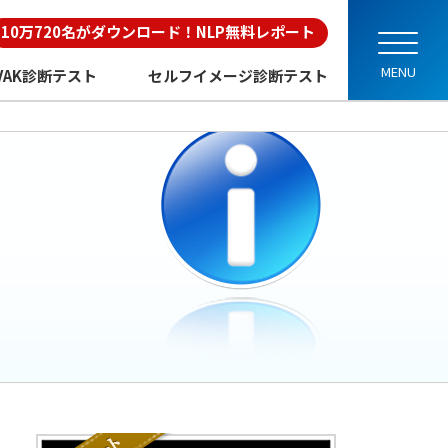
10万720名がダウンロード！NLP無料レポート
VAK診断テスト
セルフイメージ診断テスト