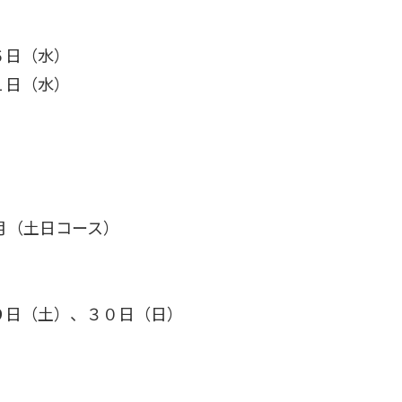
６日（水）
１日（水）
月（土日コース）
９日（土）、３０日（日）