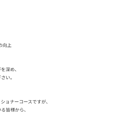
の向上
びを深め、
下さい。
ィショナーコースですが、
いる皆様から、