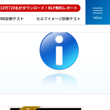
10万720名がダウンロード！NLP無料レポート
VAK診断テスト
セルフイメージ診断テスト