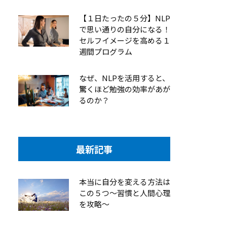
【１日たったの５分】NLP
で思い通りの自分になる！
セルフイメージを高める１
週間プログラム
なぜ、NLPを活用すると、
驚くほど勉強の効率があが
るのか？
最新記事
本当に自分を変える方法は
この５つ～習慣と人間心理
を攻略～