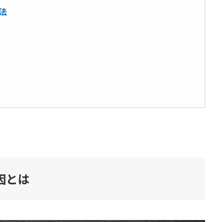
法
因とは