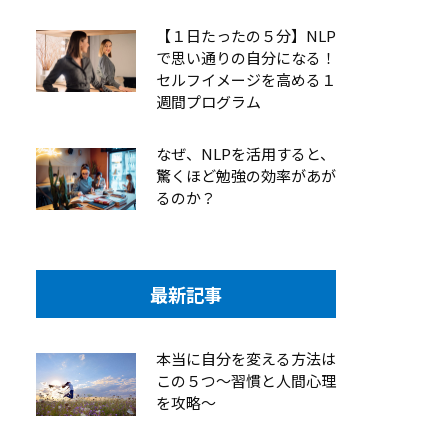
【１日たったの５分】NLP
で思い通りの自分になる！
セルフイメージを高める１
週間プログラム
なぜ、NLPを活用すると、
驚くほど勉強の効率があが
るのか？
最新記事
本当に自分を変える方法は
この５つ～習慣と人間心理
を攻略～