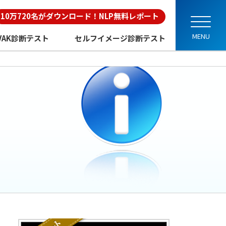
10万720名がダウンロード！NLP無料レポート
VAK診断テスト
セルフイメージ診断テスト